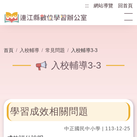
跳
:::
:::
網站導覽
回首頁
到
主
要
內
容
區
首頁
入校輔導
常見問題
入校輔導3-3
塊
入校輔導3-3
學習成效相關問題
中正國民中小學
|
113-12-25