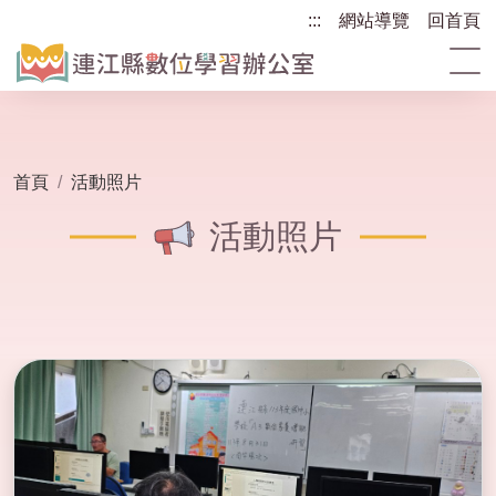
跳
:::
:::
網站導覽
回首頁
到
主
要
內
容
區
首頁
活動照片
塊
活動照片