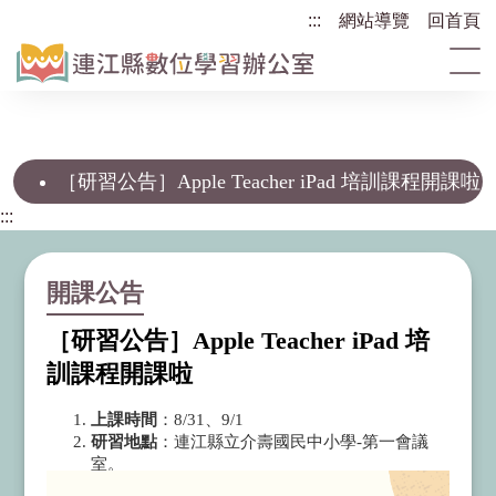
跳
:::
網站導覽
回首頁
到
主
要
內
容
［研習公告］Apple Teacher iPad 培訓課程開課啦
區
塊
:::
開課公告
［研習公告］Apple Teacher iPad 培
訓課程開課啦
上課時間
：8/31、9/1
研習地點
：連江縣立介壽國民中小學-第一會議
室。
全國教
師進修網課程代號
：4391125