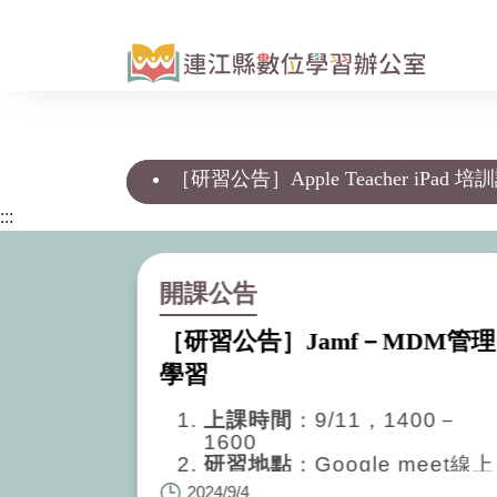
跳
到
主
要
內
容
區
［研習公告］Apple Teacher iPad
塊
:::
開課公告
［研習公告］Jamf－MDM管理
學習
上課時間
：9/11，1400－
1600
研習地點
：Google meet線上
會議室。
2024/9/4