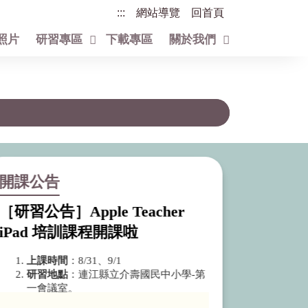
:::
網站導覽
回首頁
照片
研習專區
下載專區
關於我們
開課公告
［研習公告］Apple Teacher
iPad 培訓課程開課啦
上課時間
：8/31、9/1
研習地點
：連江縣立介壽國民中小學-第
一會議室。
全國教
師進修網課程代號
：4391125