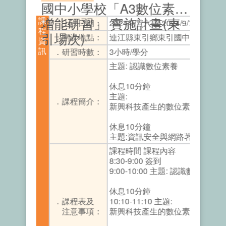
國中小學校「A3數位素養
增能研習」 實施計畫(東
課
．上課日期：
2024/9/7(六)至2024/9/7(六)
程
引場次)
．開課地點：
連江縣東引鄉東引國中小禮堂
資
訊
．研習時數：
3小時/學分
主題: 認識數位素養
休息10分鐘
主題:
．課程簡介：
新興科技產生的數位素養議題
休息10分鐘
主題:資訊安全與網路著作權
課程時間 課程內容
8:30-9:00 簽到
9:00-10:00 主題: 認識數位素養
休息10分鐘
．課程表及
10:10-11:10 主題:
注意事項：
新興科技產生的數位素養議題