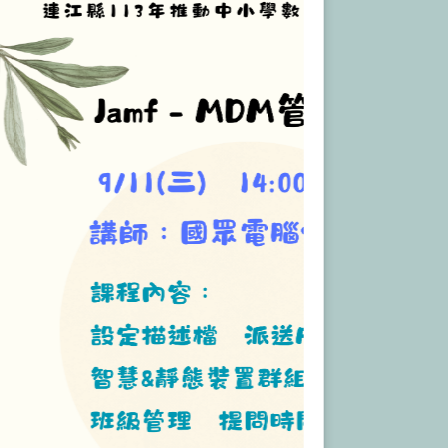
報名連結
：
https://www2.inservice.edu.tw/index_login.aspx
詳細課程參考附圖、附件
．課程時段：
週末
室
網路著作權