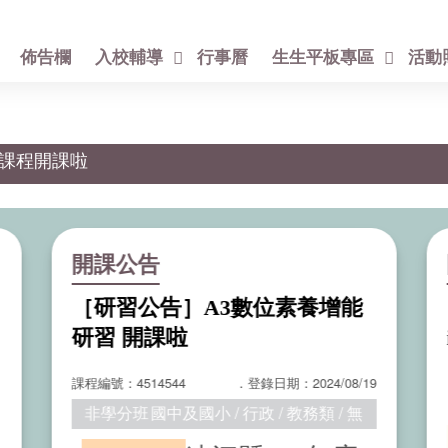
佈告欄
入校輔導
行事曆
生生平板專區
活動
 培訓課程開課啦
開課公告
［研習公告］A3數位素養增能
研習 開課啦
課程編號：4514544
．登錄日期：2024/08/19
非學分班
國中及國小 / 行政 / 教務類 / 無