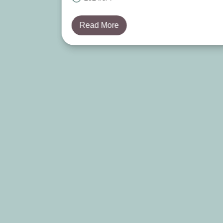
全國教
師進修網課程代號
：
4566906
會議連結
：
Read More
https://meet.google.com/ng
opvs-gkw
詳細課程參考附圖