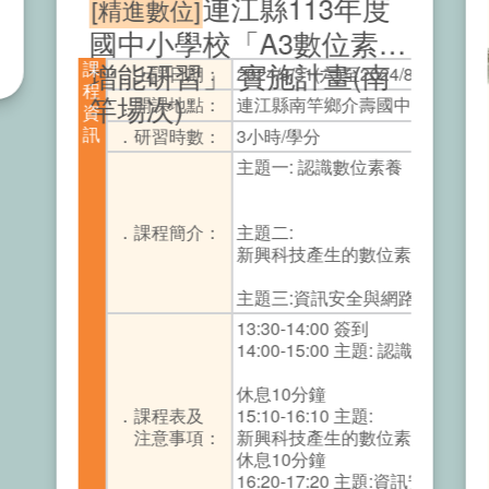
連江縣113年度
[精進數位]
國中小學校「A3數位素養
增能研習」 實施計畫(南
課
．上課日期：
2024/8/31(六)至2024/8/31(六)
q-
程
竿場次)
．開課地點：
連江縣南竿鄉介壽國中小電腦教
資
訊
．研習時數：
3小時/學分
主題一: 認識數位素養
．課程簡介：
主題二:
新興科技產生的數位素養議題
主題三:資訊安全與網路著作權
13:30-14:00 簽到
14:00-15:00 主題: 認識數位素養
休息10分鐘
．課程表及
15:10-16:10 主題:
注意事項：
新興科技產生的數位素養議題
休息10分鐘
16:20-17:20 主題:資訊安全與