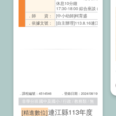
休息10分鐘
17:30-18:00 綜合座談 (問卷填寫)
．師 資：
[中小幼師]柯育盛
．依據文號：
[自主辦理]113.8.16連江縣政府府
．課程編號：4514546
．登錄日期：2024/08/19
非學分班
國中及國小 / 行政 / 教務類 / 無
連江縣113年度
[精進數位]