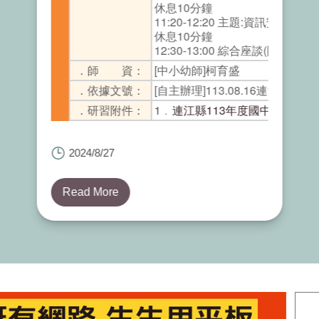
休息10分鐘
11:20-12:20 主題:資訊安全與
休息10分鐘
12:30-13:00 綜合座談(問卷填寫)
．師 資：
[中小幼師]柯育盛
．依據文號：
[自主辦理]113.08.16連江縣政府
．研習附件：
1﹒
連江縣113年度國中小學校A3
2024/8/27
Read More