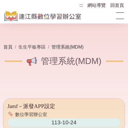
跳
:::
:::
網站導覽
回首頁
到
主
要
內
容
區
首頁
生生平板專區
管理系統(MDM)
塊
管理系統(MDM)
Jamf－派發APP設定
數位學習辦公室
113-10-24