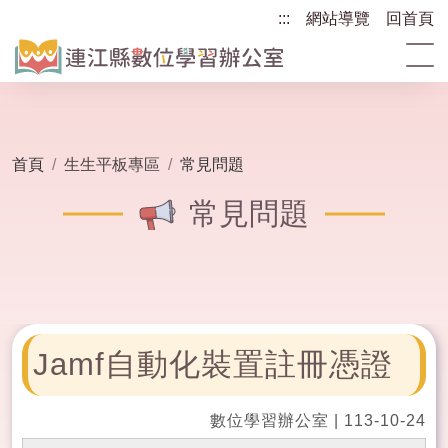
跳
:::
:::
網站導覽
回首頁
到
主
要
內
容
區
首頁
生生平板專區
常見問題
塊
常見問題
Jamf自動化裝置註冊憑證
數位學習辦公室
|
113-10-24