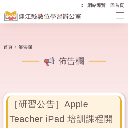
跳
:::
:::
網站導覽
回首頁
到
主
要
內
容
區
首頁
佈告欄
塊
佈告欄
［研習公告］Apple
Teacher iPad 培訓課程開